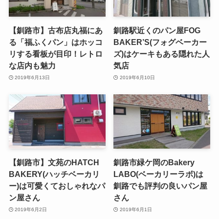
【釧路市】古布店丸福にあ
釧路駅近くのパン屋FOG
る「福ふくパン」はホッコ
BAKER’S(フォグベーカー
リする看板が目印！レトロ
ズ)はケーキもある隠れた人
な店内も魅力
気店
2019年6月13日
2019年6月10日
【釧路市】文苑のHATCH
釧路市緑ケ岡のBakery
BAKERY(ハッチベーカリ
LABO(ベーカリーラボ)は
ー)は可愛くておしゃれなパ
釧路でも評判の良いパン屋
ン屋さん
さん
2019年6月2日
2019年6月1日