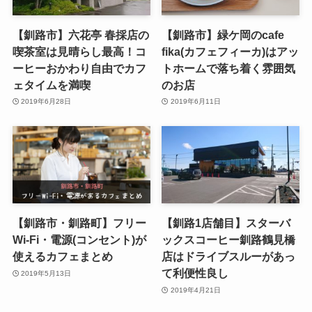
【釧路市】六花亭 春採店の
【釧路市】緑ケ岡のcafe
喫茶室は見晴らし最高！コ
fika(カフェフィーカ)はアッ
ーヒーおかわり自由でカフ
トホームで落ち着く雰囲気
ェタイムを満喫
のお店
2019年6月28日
2019年6月11日
【釧路市・釧路町】フリー
【釧路1店舗目】スターバ
Wi-Fi・電源(コンセント)が
ックスコーヒー釧路鶴見橋
使えるカフェまとめ
店はドライブスルーがあっ
て利便性良し
2019年5月13日
2019年4月21日