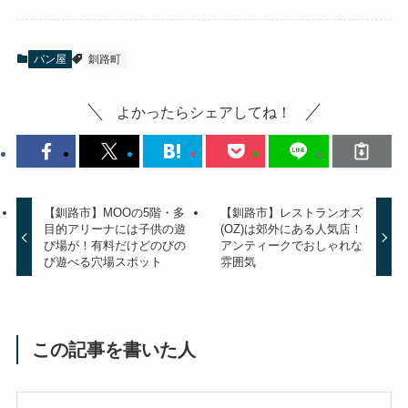
パン屋
釧路町
よかったらシェアしてね！
【釧路市】MOOの5階・多
【釧路市】レストランオズ
目的アリーナには子供の遊
(OZ)は郊外にある人気店！
び場が！有料だけどのびの
アンティークでおしゃれな
び遊べる穴場スポット
雰囲気
この記事を書いた人