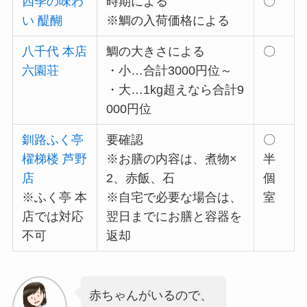
四季の味わ
時期による
〇
い 醍醐
※鯛の入荷価格による
八千代 本店
鯛の大きさによる
〇
六園荘
・小…合計3000円位～
・大…1kg超えなら合計9
000円位
釧路ふく亭
要確認
〇
櫂梯楼 芦野
※お膳の内容は、煮物×
半
店
2、赤飯、石
個
※ふく亭 本
※自宅で必要な場合は、
室
店では対応
翌日までにお膳と容器を
不可
返却
赤ちゃんがいるので、