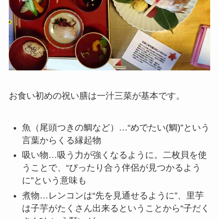
お食い初めの祝い膳は一汁三菜
が
基本
です
。
魚
（尾頭つきの鯛など）…“めでたい(鯛)”という
言葉からくる縁起物
吸い物
…吸う力が強くなるように。二枚貝を使
うことで、“ぴったり合う伴侶が見つかるよう
に”という意味も
煮物
…レンコンは“先を見通せるように”、里芋
は子芋がたくさん出来るということから“子だく