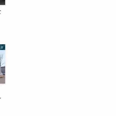
て
茶店
し