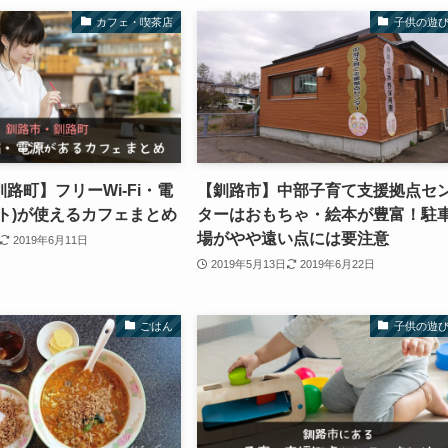
カフェ・喫茶店
子供の遊
路町】フリーWi-Fi・電
【釧路市】中部子育て支援拠点セ
ト)が使えるカフェまとめ
ターはおもちゃ・絵本が豊富！駐
場がやや遠い点には要注意
2019年6月11日
2019年5月13日
2019年6月22日
ごはん
子供の遊