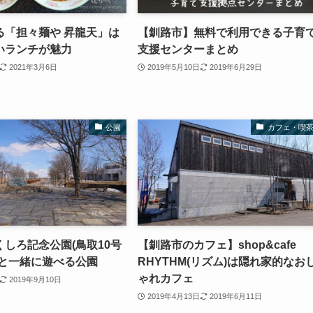
る「担々麺や 昇龍天」は
【釧路市】無料で利用できる子育
いランチが魅力
支援センターまとめ
2021年3月6日
2019年5月10日
2019年6月29日
公園
カフェ・喫
しろ記念公園(鳥取10号
【釧路市のカフェ】shop&cafe
供と一緒に遊べる公園
RHYTHM(リズム)は隠れ家的なお
ゃれカフェ
2019年9月10日
2019年4月13日
2019年6月11日