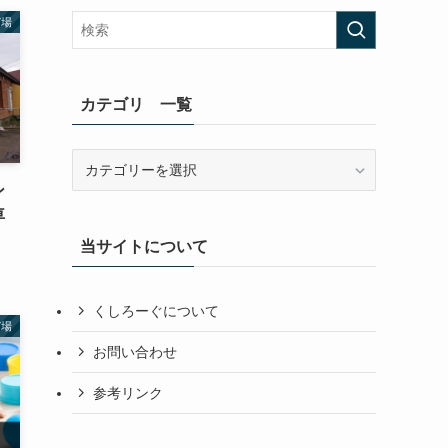
び場
カテゴリ 一覧
カ
テ
ン
ゴ
車
リ
当サイトについて
一
覧
くしろーぐについて
び場
お問い合わせ
参考リンク