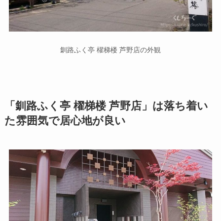
釧路ふく亭 櫂梯楼 芦野店の外観
「釧路ふく亭 櫂梯楼 芦野店」は落ち着い
た雰囲気で居心地が良い